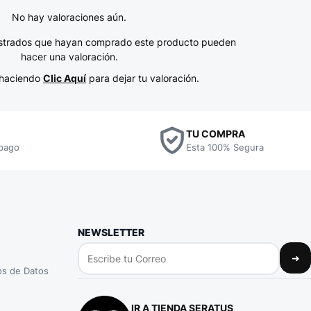
No hay valoraciones aún.
gistrados que hayan comprado este producto pueden
hacer una valoración.
n haciendo
Clic Aquí
para dejar tu valoración.
TU COMPRA
pago
Esta 100% Segura
NEWSLETTER
➜
tos de Datos
IR A TIENDA SERATUS