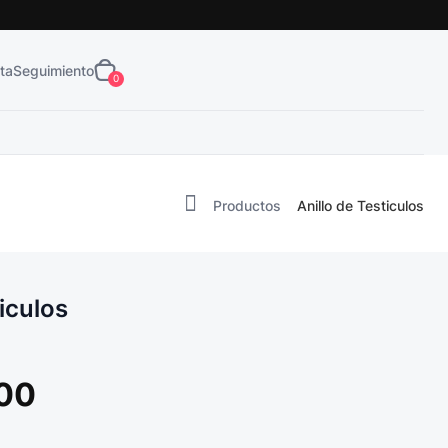
Obtén tu
¡Envío Gratis!
ta
Seguimiento
0
Productos
Anillo de Testiculos
ticulos
00