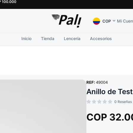
P
100.000
Mi Cuen
COP
Inicio
Tienda
Lencería
Accesorios
REF:
49004
Anillo de Tes
0
Reseñas
COP
32.0