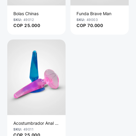
Bolas Chinas
Funda Brave Man
49012
49003
COP
25.000
COP
70.000
Acostumbrador Anal B...
49011
COP
25.000