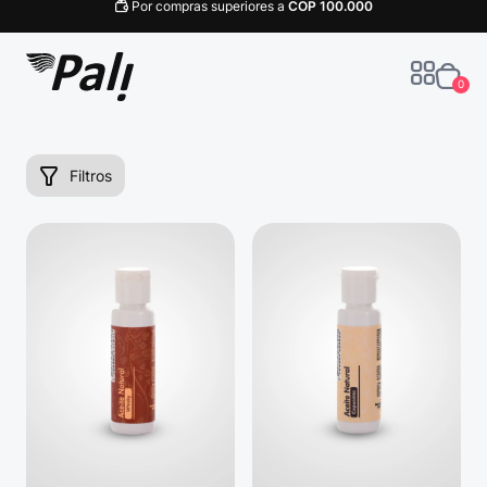
Por compras superiores a
COP
100.000
0
Filtros