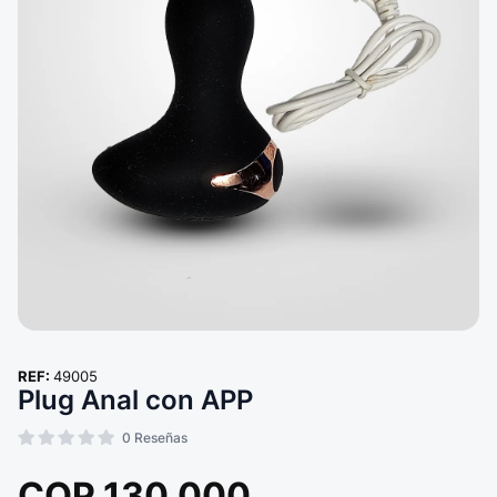
REF:
49005
Plug Anal con APP
0
Reseñas
COP
130.000