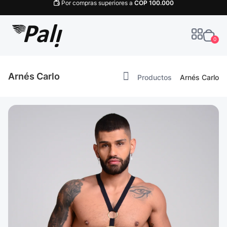
Por compras superiores a
COP
100.000
0
Arnés Carlo
Productos
Arnés Carlo