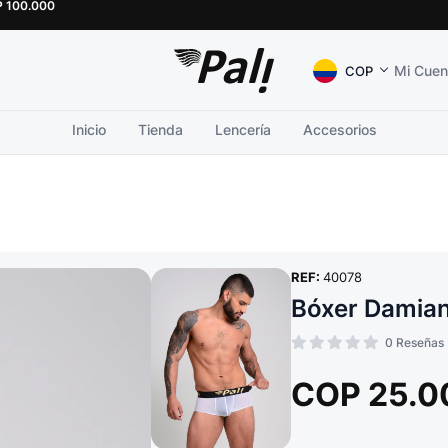
P
100.000
Mi Cuen
COP
Inicio
Tienda
Lencería
Accesorios
REF:
40078
Bóxer Damia
0
Reseñas
COP
25.0