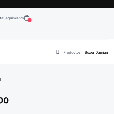
Obtén tu
¡Envío Gratis!
ta
Seguimiento
0
Productos
Bóxer Damian
n
00