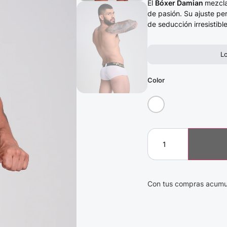
El
Bóxer Damian
mezcla
de pasión. Su ajuste pe
de seducción irresistibl
L
Color
Con tus compras acumu