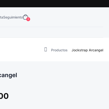
Obtén tu
¡Envío Gratis!
ta
Seguimiento
0
Productos
Jockstrap Arcangel
cangel
00