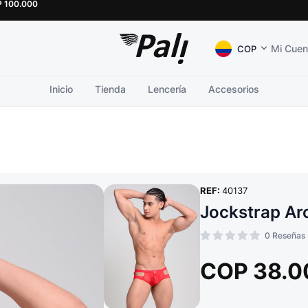
P
100.000
Mi Cuen
COP
Inicio
Tienda
Lencería
Accesorios
REF:
40137
Jockstrap Ar
0
Reseñas
COP
38.0