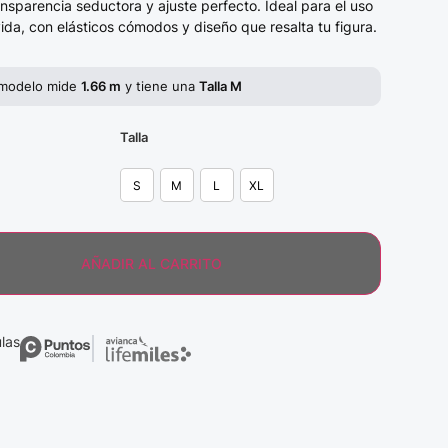
nsparencia seductora y ajuste perfecto. Ideal para el uso
ida, con elásticos cómodos y diseño que resalta tu figura.
 modelo mide
1.66 m
y tiene una
Talla M
Talla
S
M
L
XL
AÑADIR AL CARRITO
las