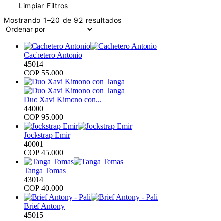
Limpiar Filtros
Ordenado
Mostrando 1–20 de 92 resultados
por
los
últimos
Cachetero Antonio
45014
COP
55.000
Duo Xavi Kimono con...
44000
COP
95.000
Jockstrap Emir
40001
COP
45.000
Tanga Tomas
43014
COP
40.000
Brief Antony
45015