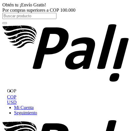
Ir
Obtén tu
¡Envío Gratis!
al
Por compras superiores a
COP
100.000
contenido
Search
...
COP
COP
USD
Mi Cuenta
Seguimiento