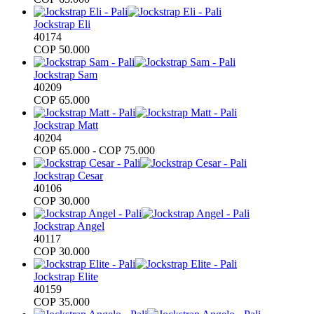
Jockstrap Eli
40174
COP
50.000
Jockstrap Sam
40209
COP
65.000
Jockstrap Matt
40204
Rango
COP
65.000
-
COP
75.000
de
precios:
Jockstrap Cesar
desde
40106
COP 65.000
COP
30.000
hasta
COP 75.000
Jockstrap Angel
40117
COP
30.000
Jockstrap Elite
40159
COP
35.000