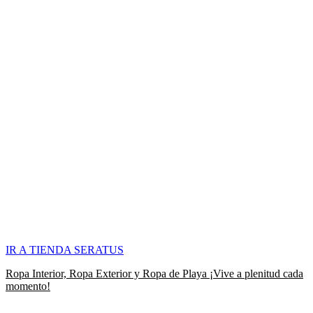
IR A TIENDA SERATUS
Ropa Interior, Ropa Exterior y Ropa de Playa ¡Vive a plenitud cada
momento!