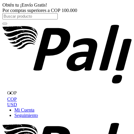
Ir
Obtén tu
¡Envío Gratis!
al
Por compras superiores a
COP
100.000
contenido
Search
...
COP
COP
USD
Mi Cuenta
Seguimiento