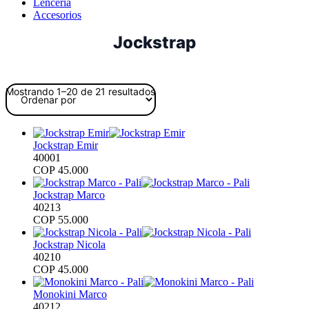
Lencería
Accesorios
Jockstrap
Ordenado
Mostrando 1–20 de 21 resultados
por
los
últimos
Jockstrap Emir
40001
COP
45.000
Jockstrap Marco
40213
COP
55.000
Jockstrap Nicola
40210
COP
45.000
Monokini Marco
40212