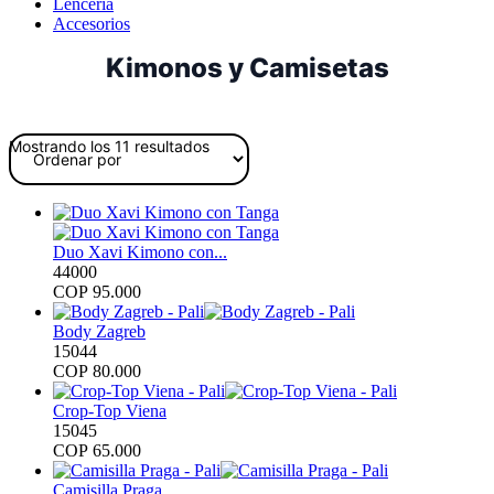
Lencería
Accesorios
Kimonos y Camisetas
Ordenado
Mostrando los 11 resultados
por
los
últimos
Duo Xavi Kimono con...
44000
COP
95.000
Body Zagreb
15044
COP
80.000
Crop-Top Viena
15045
COP
65.000
Camisilla Praga