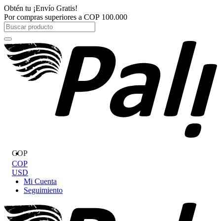
Ir
Obtén tu
¡Envío Gratis!
al
Por compras superiores a
COP
100.000
contenido
Search
...
COP
COP
USD
Mi Cuenta
Seguimiento